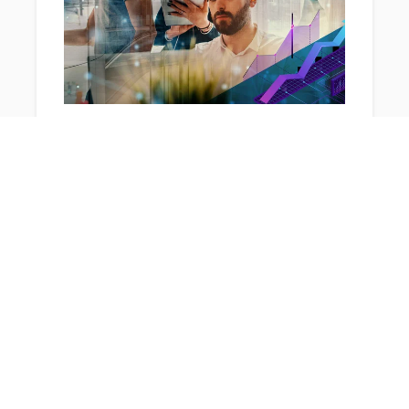
Wie Identity Resolution die
Konversionsrate
im E-Commerce verbessert.
14. Juli 2023
Mit:
Lorena Guerrero.