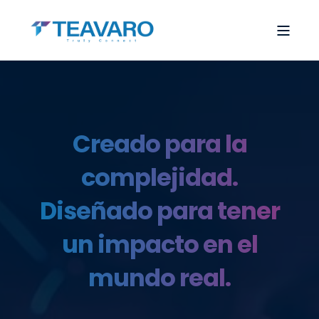
Creado para la
complejidad.
Diseñado para tener
un impacto en el
mundo real.