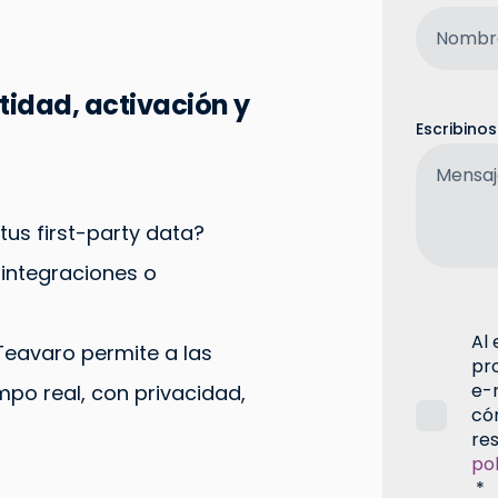
tidad, activación y
Escribino
tus first-party data?
 integraciones o
Al
Teavaro permite a las
pr
e-
mpo real, con privacidad,
có
res
pol
*