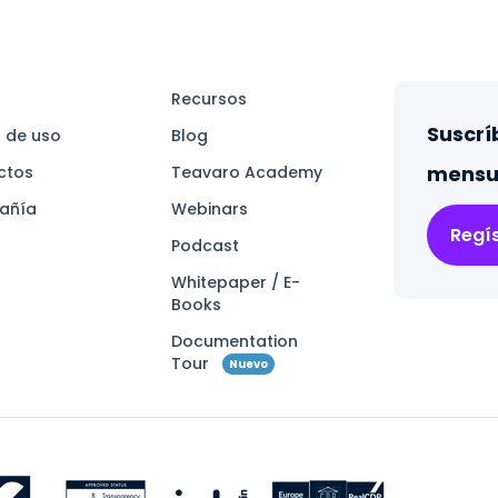
Recursos
Suscrí
 de uso
Blog
mensu
ctos
Teavaro Academy
añía
Webinars
Regí
Podcast
Whitepaper / E-
Books
Documentation
Tour
Nuevo