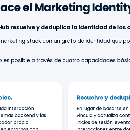
ace el Marketing Identit
Hub resuelve y deduplica la identidad de los 
u marketing stack con un grafo de identidad que p
o es posible a través de cuatro capacidades bási
bles.
Resuelve y dedupl
ada interacción
En lugar de basarse en 
istemas backend y las
vincula y actualiza co
icador propio
inicios de sesión, evento
 en entornos con
interacciones entre dom