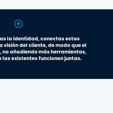
s la identidad, conectas estas
Cada
 visión del cliente, de modo que el
rec
, no añadiendo más herramientas,
equ
 las existentes funcionen juntas.
r