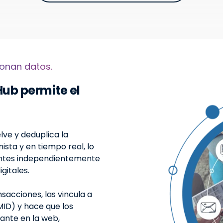
ionan datos.
Hub permite el
lve y deduplica la
ista y en tiempo real, lo
entes independientemente
gitales.
acciones, las vincula a
MID) y hace que los
stante en la web,