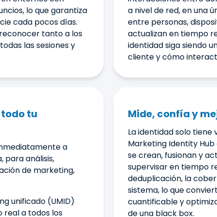
ncios, lo que garantiza
a nivel de red, en una ú
icie cada pocos días.
entre personas, disposi
reconocer tanto a los
actualizan en tiempo re
todas las sesiones y
identidad siga siendo u
cliente y cómo interact
 todo tu
Mide, confía y mej
La identidad solo tiene 
Marketing Identity Hub
e inmediatamente a
se crean, fusionan y ac
 para análisis,
supervisar en tiempo rea
ación de marketing,
deduplicación, la cober
sistema, lo que convier
ing unificado (UMID)
cuantificable y optimiz
 real a todos los
de una black box.