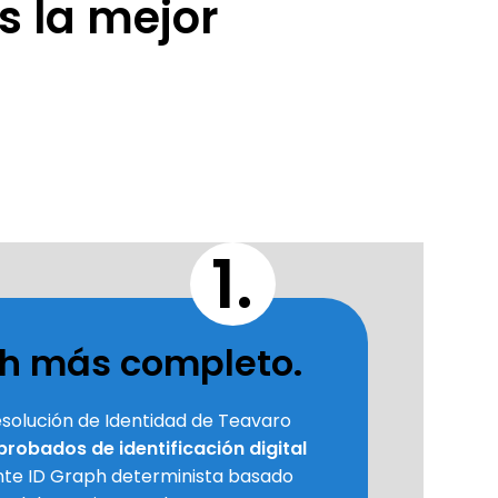
s la mejor
1.
ph más completo.
solución de Identidad de Teavaro
robados de identificación digital
nte ID Graph determinista basado