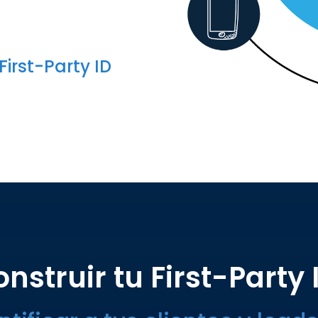
irst-Party ID
struir tu First-Party