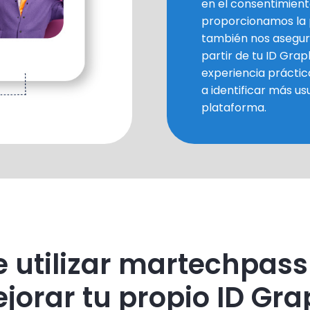
en el consentimiento
proporcionamos la 
también nos asegur
partir de tu ID Gra
experiencia práctic
a identificar más us
plataforma.
e utilizar martechpass
jorar tu propio ID Gra