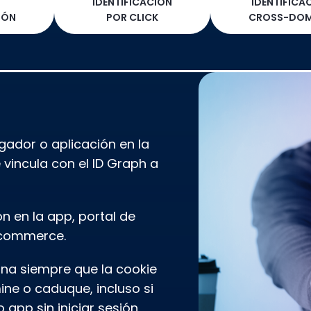
IDENTIFICACIÓN
IDENTIFICA
IÓN
POR CLICK
CROSS-DOM
ador o aplicación en la
 vincula con el ID Graph a
ón en la app, portal de
E-commerce.
ona siempre que la cookie
mine o caduque, incluso si
 app sin iniciar sesión