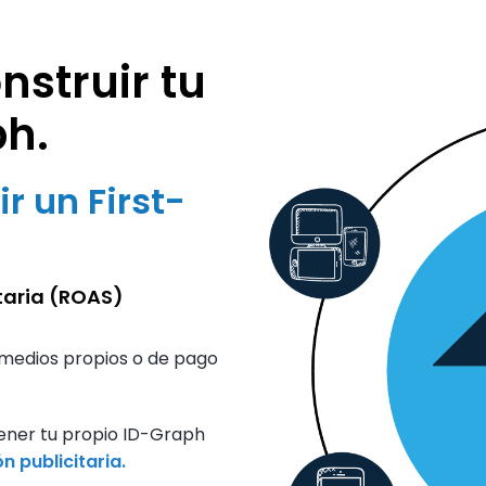
struir tu
ph.
r un First-
itaria (ROAS)
n medios propios o de pago
 tener tu propio ID-Graph
n publicitaria.