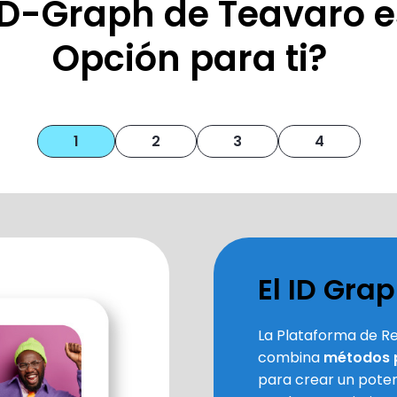
ID-Graph de Teavaro e
Opción para ti?
1
2
3
4
El ID Gra
La Plataforma de Re
combina
métodos p
para crear un pote