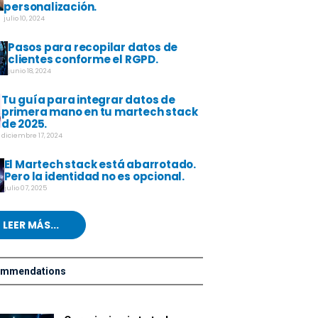
personalización.
julio 10, 2024
Pasos para recopilar datos de
clientes conforme el RGPD.
junio 18, 2024
Tu guía para integrar datos de
primera mano en tu martech stack
de 2025.
diciembre 17, 2024
El Martech stack está abarrotado.
Pero la identidad no es opcional.
julio 07, 2025
LEER MÁS...
ommendations